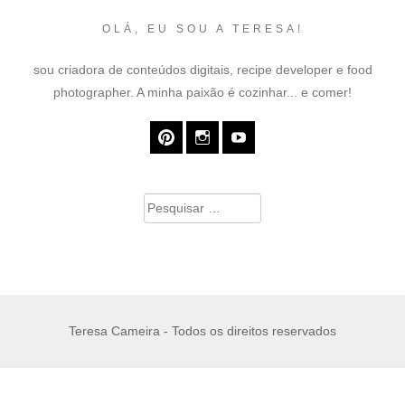
OLÁ, EU SOU A TERESA!
sou criadora de conteúdos digitais, recipe developer e food
photographer. A minha paixão é cozinhar... e comer!
Pesquisar
por:
Teresa Cameira - Todos os direitos reservados