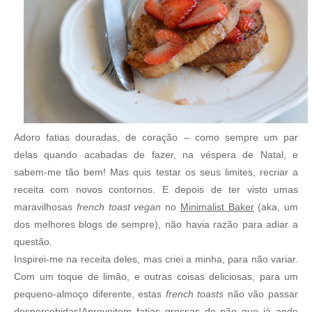
Adoro fatias douradas, de coração – como sempre um par
delas quando acabadas de fazer, na véspera de Natal, e
sabem-me tão bem! Mas quis testar os seus limites, recriar a
receita com novos contornos. E depois de ter visto umas
maravilhosas
french toast
vegan
no
Minimalist Baker
(aka, um
dos melhores blogs de sempre), não havia razão para adiar a
questão.
Inspirei-me na receita deles, mas criei a minha, para não variar.
Com um toque de limão, e outras coisas deliciosas, para um
pequeno-almoço diferente, estas
french toasts
não vão passar
despercebidas!Aproveitem fatias grossas de pão que já ande