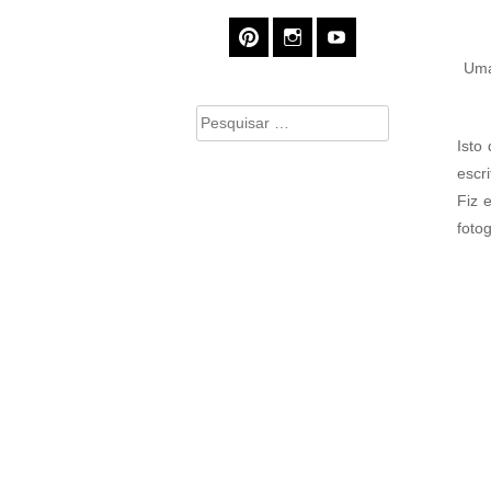
Uma
Pesquisar
por:
Isto
escri
Fiz 
foto