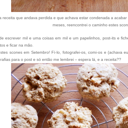
 receita que andava perdida e que achava estar condenada a acabar 
meses, reencontrei o caminho estes scon
 de escrever mil e uma coisas em mil e um papelinhos, post-its e fic
tos e ficar na mão.
estes scones em Setembro! Fí-lo, fotografei-os, comi-os e (achava e
grafias para o post e só então me lembrei – espera lá, e a receita??