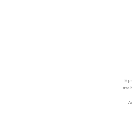
E pr
asel
A