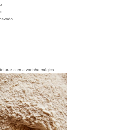
to
os
scavado
triturar com a varinha mágica