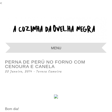
<
A COZINHA
DA OVELHA
MENU
NEGRA
SKIP
PERNA DE PERÚ NO FORNO COM
TO
CENOURA E CANELA
CONTENT
22 Janeiro, 2014
-
Teresa Cameira
Bom dia!