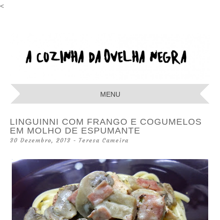
<
A COZINHA
DA OVELHA
MENU
NEGRA
SKIP
LINGUINNI COM FRANGO E COGUMELOS
TO
EM MOLHO DE ESPUMANTE
CONTENT
30 Dezembro, 2013
-
Teresa Cameira